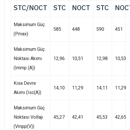
STC/NOCT
STC
NOCT
STC
NOC
Maksimum Güç
585
448
590
451
(Pmax)
Maksimum Güç
Noktası Akımı
12,96
10,51
12,98
10,53
(Immp (A))
Kısa Devre
14,10
11,29
14,11
11,29
Akımı (Isc(A))
Maksimum Güç
Noktası Voltajı
45,27
42,41
45,53
42,65
(Vmpp(V))