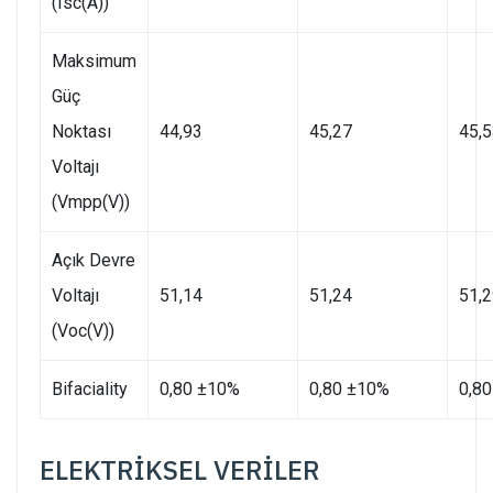
(Isc(A))
Maksimum
Güç
Noktası
44,93
45,27
45,
Voltajı
(Vmpp(V))
Açık Devre
Voltajı
51,14
51,24
51,
(Voc(V))
Bifaciality
0,80 ±10%
0,80 ±10%
0,8
ELEKTRİKSEL VERİLER